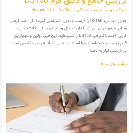
بررسی جامع و دقیق فرم DS160
دیدگاه‌ خود را بنویسید
/
بلاگ
,
آمریکا
/ %آسترا%
dgxpert
چطور باید فرم DS160 را درست و بدون اشتباه پر کنیم؟ اگر قصد گرفتن
ویزای غیرمهاجرتی آمریکا را دارید، مثل ویزای توریستی، دانشجویی یا
کاری، احتمالا نام فرم DS160 را شنیده‌اید. این فرم، اولین و مهم‌ترین
قدم در مسیر درخواست ویزا است. اما چون کاملا به زبان انگلیسی است و
پر کردنش نیاز به دقت
بیشتر بخوانید »
فرم
i20
چیست؟
بررسی
کامل
و
دقیق