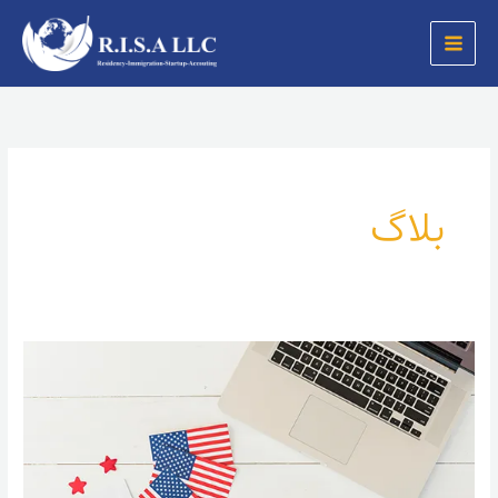
رش
ه
حتوا
بلاگ
بهترین
شهر
آمریکا
برای
زندگی
و