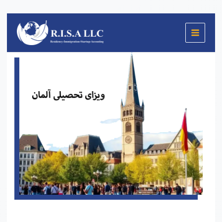
پرش
به
محتوا